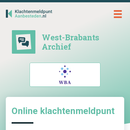
Ga
naar
de
inhoud
West-Brabants
Archief
Online klachtenmeldpunt