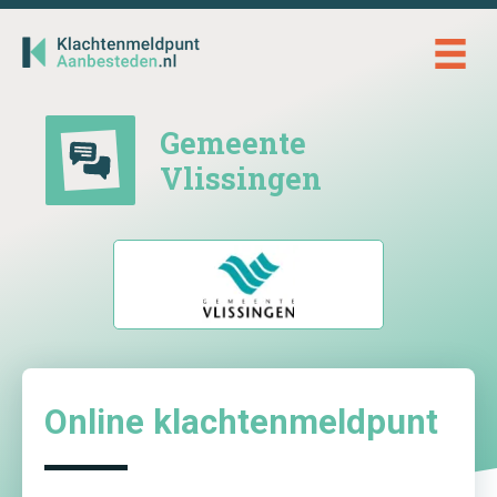
Ga
naar
de
inhoud
Gemeente
Vlissingen
Online klachtenmeldpunt