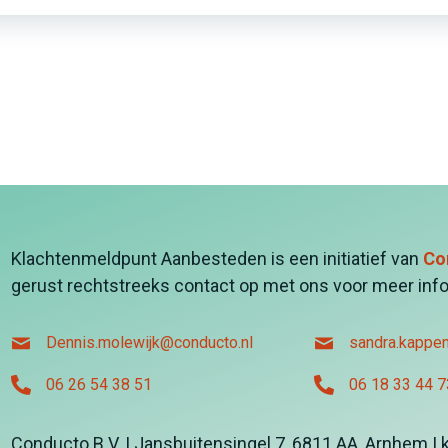
Klachtenmeldpunt Aanbesteden is een initiatief van
Co
gerust rechtstreeks contact op met ons voor meer info
Dennis.molewijk@conducto.nl
sandra.kappe
06 26 54 38 51
06 18 33 44 7
Conducto B.V. | Jansbuitensingel 7, 6811 AA, Arnhem | 