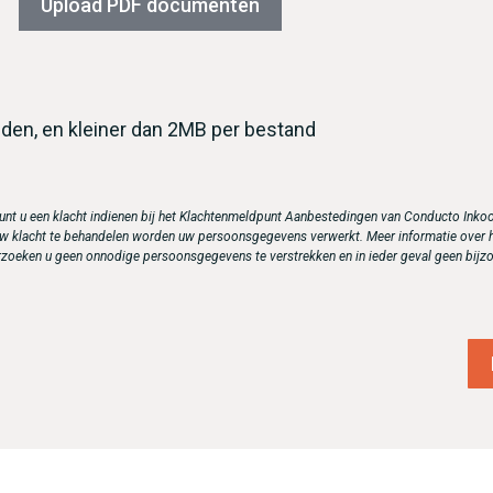
Upload PDF documenten
nden, en kleiner dan 2MB per bestand
kunt u een klacht indienen bij het Klachtenmeldpunt Aanbestedingen van Conducto Inko
 klacht te behandelen worden uw persoonsgegevens verwerkt. Meer informatie over h
rzoeken u geen onnodige persoonsgegevens te verstrekken en in ieder geval geen bij