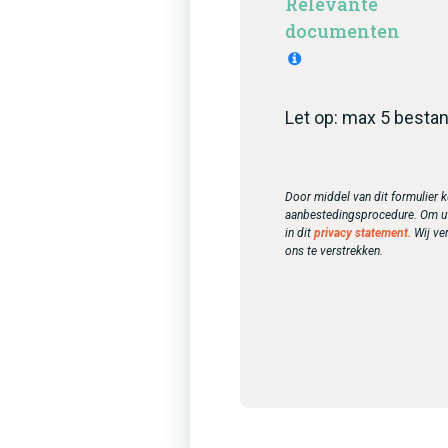
Relevante
documenten
Let op: max 5 besta
Door middel van dit formulier 
aanbestedingsprocedure. Om uw
in dit
privacy statement.
Wij ve
ons te verstrekken.
A
l