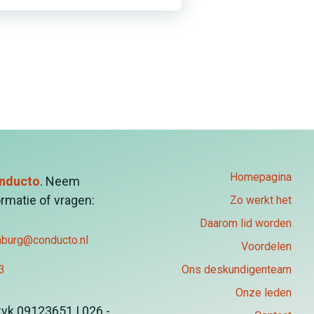
Homepagina
nducto
. Neem
rmatie of vragen:
Zo werkt het
Daarom lid worden
nburg@conducto.nl
Voordelen
3
Ons deskundigenteam
Onze leden
kvk 09123651 | 026 -