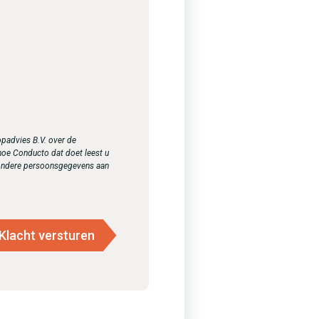
opadvies B.V. over de
oe Conducto dat doet leest u
zondere persoonsgegevens aan
Klacht versturen